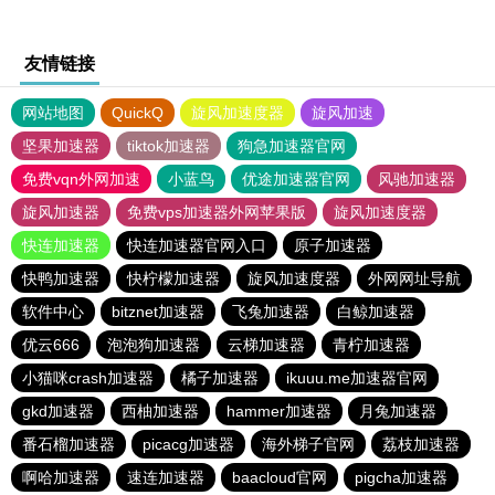
友情链接
网站地图
QuickQ
旋风加速度器
旋风加速
坚果加速器
tiktok加速器
狗急加速器官网
免费vqn外网加速
小蓝鸟
优途加速器官网
风驰加速器
旋风加速器
免费vps加速器外网苹果版
旋风加速度器
快连加速器
快连加速器官网入口
原子加速器
快鸭加速器
快柠檬加速器
旋风加速度器
外网网址导航
软件中心
bitznet加速器
飞兔加速器
白鲸加速器
优云666
泡泡狗加速器
云梯加速器
青柠加速器
小猫咪crash加速器
橘子加速器
ikuuu.me加速器官网
gkd加速器
西柚加速器
hammer加速器
月兔加速器
番石榴加速器
picacg加速器
海外梯子官网
荔枝加速器
啊哈加速器
速连加速器
baacloud官网
pigcha加速器