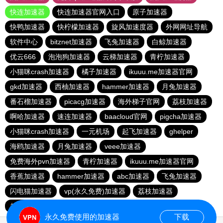
快连加速器
快连加速器官网入口
原子加速器
快鸭加速器
快柠檬加速器
旋风加速度器
外网网址导航
软件中心
bitznet加速器
飞兔加速器
白鲸加速器
优云666
泡泡狗加速器
云梯加速器
青柠加速器
小猫咪crash加速器
橘子加速器
ikuuu.me加速器官网
gkd加速器
西柚加速器
hammer加速器
月兔加速器
番石榴加速器
picacg加速器
海外梯子官网
荔枝加速器
啊哈加速器
速连加速器
baacloud官网
pigcha加速器
小猫咪crash加速器
一元机场
起飞加速器
ghelper
海鸥加速器
月兔加速器
veee加速器
免费海外pvn加速器
青柠加速器
ikuuu.me加速器官网
香蕉加速器
hammer加速器
abc加速器
飞兔加速器
闪电猫加速器
vp(永久免费)加速器
荔枝加速器
起飞加速器
点点加速器
永久免费使用的加速器
下载