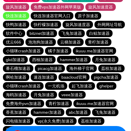
旋风加速器
免费vps加速器外网苹果版
旋风加速度器
快连加速器
快连加速器官网入口
原子加速器
快鸭加速器
快柠檬加速器
旋风加速度器
外网网址导航
软件中心
bitznet加速器
飞兔加速器
白鲸加速器
优云666
泡泡狗加速器
云梯加速器
青柠加速器
小猫咪crash加速器
橘子加速器
ikuuu.me加速器官网
gkd加速器
西柚加速器
hammer加速器
月兔加速器
番石榴加速器
picacg加速器
海外梯子官网
荔枝加速器
啊哈加速器
速连加速器
baacloud官网
pigcha加速器
小猫咪crash加速器
一元机场
起飞加速器
ghelper
海鸥加速器
月兔加速器
veee加速器
免费海外pvn加速器
青柠加速器
ikuuu.me加速器官网
香蕉加速器
hammer加速器
abc加速器
飞兔加速器
闪电猫加速器
vp(永久免费)加速器
荔枝加速器
起飞加速器
点点加速器