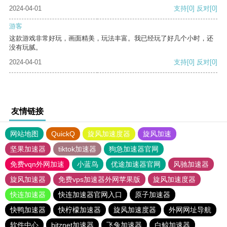
2024-04-01
支持
[0]
反对
[0]
游客
这款游戏非常好玩，画面精美，玩法丰富。我已经玩了好几个小时，还
没有玩腻。
2024-04-01
支持
[0]
反对
[0]
友情链接
网站地图
QuickQ
旋风加速度器
旋风加速
坚果加速器
tiktok加速器
狗急加速器官网
免费vqn外网加速
小蓝鸟
优途加速器官网
风驰加速器
旋风加速器
免费vps加速器外网苹果版
旋风加速度器
快连加速器
快连加速器官网入口
原子加速器
快鸭加速器
快柠檬加速器
旋风加速度器
外网网址导航
软件中心
bitznet加速器
飞兔加速器
白鲸加速器