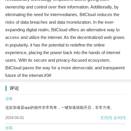
ownership and control over their information. Additionally, by
eliminating the need for intermediaries, BitCloud reduces the
risks of data breaches and data monetization. In the ever-
expanding digital realm, BitCloud offers an alternative way to
access and utilize the internet. As the decentralized web grows
in popularity, it has the potential to redefine the online
experience, placing the power back into the hands of internet
users. With its secure and privacy-focused ecosystem,
BitCloud paves the way for a more democratic and transparent
future of the internet.#3#
评论
游客
这款加速器app的操作非常简单，一键加速就能开启，非常方便。
2024-04-01
支持
[0]
反对
[0]
游客