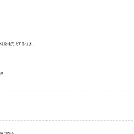
更轻松地完成工作任务。
野。
中游刃有余。