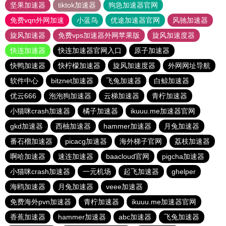
坚果加速器
tiktok加速器
狗急加速器官网
免费vqn外网加速
小蓝鸟
优途加速器官网
风驰加速器
旋风加速器
免费vps加速器外网苹果版
旋风加速度器
快连加速器
快连加速器官网入口
原子加速器
快鸭加速器
快柠檬加速器
旋风加速度器
外网网址导航
软件中心
bitznet加速器
飞兔加速器
白鲸加速器
优云666
泡泡狗加速器
云梯加速器
青柠加速器
小猫咪crash加速器
橘子加速器
ikuuu.me加速器官网
gkd加速器
西柚加速器
hammer加速器
月兔加速器
番石榴加速器
picacg加速器
海外梯子官网
荔枝加速器
啊哈加速器
速连加速器
baacloud官网
pigcha加速器
小猫咪crash加速器
一元机场
起飞加速器
ghelper
海鸥加速器
月兔加速器
veee加速器
免费海外pvn加速器
青柠加速器
ikuuu.me加速器官网
香蕉加速器
hammer加速器
abc加速器
飞兔加速器