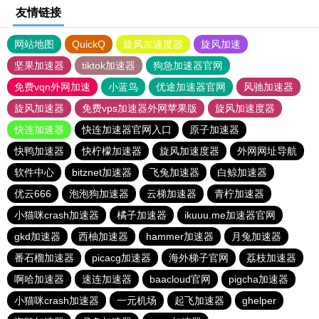
友情链接
网站地图
QuickQ
旋风加速度器
旋风加速
坚果加速器
tiktok加速器
狗急加速器官网
免费vqn外网加速
小蓝鸟
优途加速器官网
风驰加速器
旋风加速器
免费vps加速器外网苹果版
旋风加速度器
快连加速器
快连加速器官网入口
原子加速器
快鸭加速器
快柠檬加速器
旋风加速度器
外网网址导航
软件中心
bitznet加速器
飞兔加速器
白鲸加速器
优云666
泡泡狗加速器
云梯加速器
青柠加速器
小猫咪crash加速器
橘子加速器
ikuuu.me加速器官网
gkd加速器
西柚加速器
hammer加速器
月兔加速器
番石榴加速器
picacg加速器
海外梯子官网
荔枝加速器
啊哈加速器
速连加速器
baacloud官网
pigcha加速器
小猫咪crash加速器
一元机场
起飞加速器
ghelper