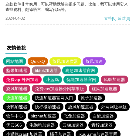
这款软件非常实用，可以帮助我解决很多问题。比如，我可以使用它来
查找资料、翻译语言、编写代码等。
2024-04-02
支持
[0]
反对
[0]
友情链接
网站地图
QuickQ
旋风加速度器
旋风加速
坚果加速器
tiktok加速器
狗急加速器官网
免费vqn外网加速
小蓝鸟
优途加速器官网
风驰加速器
旋风加速器
免费vps加速器外网苹果版
旋风加速度器
快连加速器
快连加速器官网入口
原子加速器
快鸭加速器
快柠檬加速器
旋风加速度器
外网网址导航
软件中心
bitznet加速器
飞兔加速器
白鲸加速器
优云666
泡泡狗加速器
云梯加速器
青柠加速器
小猫咪crash加速器
橘子加速器
ikuuu.me加速器官网